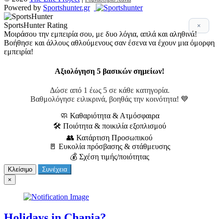
Powered by
Sportshunter.gr
SportsHunter Rating
×
Μοιράσου την εμπειρία σου, με δυο λόγια, απλά και αληθινά!
Βοήθησε και άλλους αθλούμενους σαν έσενα να έχουν μια όμορφη
εμπειρία!
Αξιολόγηση 5 βασικών σημείων!
Δώσε από 1 έως 5 σε κάθε κατηγορία.
Βαθμολόγησε ειλικρινά, βοηθάς την κοινότητα! 💙
🧼 Καθαριότητα & Ατμόσφαιρα
🛠 Ποιότητα & ποικιλία εξοπλισμού
👥 Κατάρτιση Προσωπικού
🚪 Ευκολία πρόσβασης & στάθμευσης
💰 Σχέση τιμής/ποιότητας
Κλείσιμο
Συνέχεια
×
Holidays in Chania?